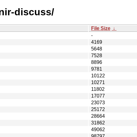
/nir-discuss/
File Size
↓
-
4169
5648
7528
8896
9781
10122
10271
11802
17077
23073
25172
28664
31862
49062
98797