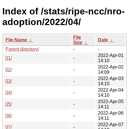
Index of /stats/ripe-ncc/nro-
adoption/2022/04/
File
File Name
↓
Date
↓
Size
↓
Parent directory/
-
-
2022-Apr-01
01/
-
14:10
2022-Apr-02
02/
-
14:09
2022-Apr-03
03/
-
14:10
2022-Apr-04
04/
-
14:10
2022-Apr-05
05/
-
14:11
2022-Apr-06
06/
-
14:11
2022-Apr-07
07/
-