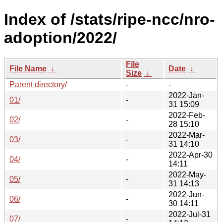
Index of /stats/ripe-ncc/nro-
adoption/2022/
File
File Name
↓
Date
↓
Size
↓
Parent directory/
-
-
2022-Jan-
01/
-
31 15:09
2022-Feb-
02/
-
28 15:10
2022-Mar-
03/
-
31 14:10
2022-Apr-30
04/
-
14:11
2022-May-
05/
-
31 14:13
2022-Jun-
06/
-
30 14:11
2022-Jul-31
07/
-