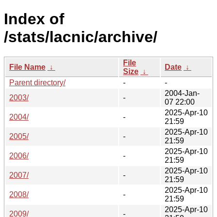
Index of
/stats/lacnic/archive/
File
File Name
↓
Date
↓
Size
↓
Parent directory/
-
-
2004-Jan-
2003/
-
07 22:00
2025-Apr-10
2004/
-
21:59
2025-Apr-10
2005/
-
21:59
2025-Apr-10
2006/
-
21:59
2025-Apr-10
2007/
-
21:59
2025-Apr-10
2008/
-
21:59
2025-Apr-10
2009/
-